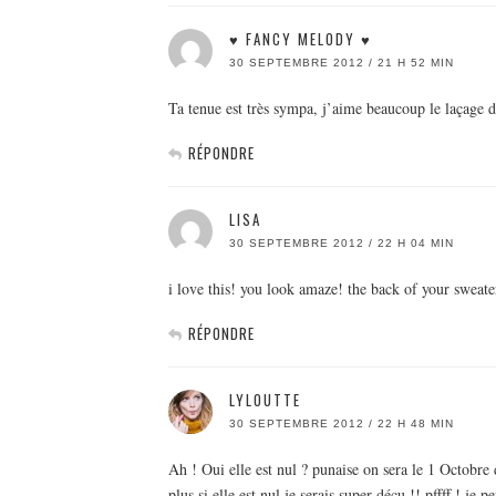
♥ FANCY MELODY ♥
30 SEPTEMBRE 2012 / 21 H 52 MIN
Ta tenue est très sympa, j’aime beaucoup le laçage d
RÉPONDRE
LISA
30 SEPTEMBRE 2012 / 22 H 04 MIN
i love this! you look amaze! the back of your sweat
RÉPONDRE
LYLOUTTE
30 SEPTEMBRE 2012 / 22 H 48 MIN
Ah ! Oui elle est nul ? punaise on sera le 1 Octobre
plus si elle est nul je serais super déçu !! pffff ! 