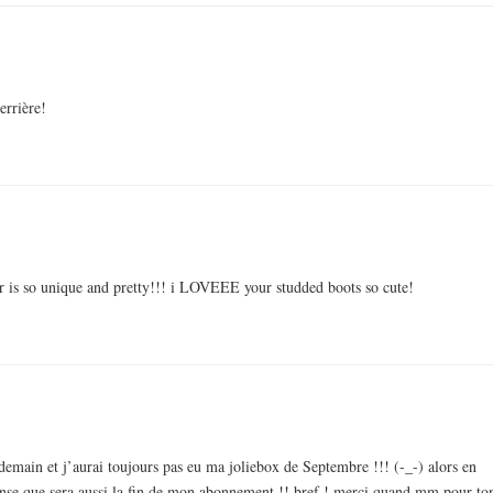
errière!
er is so unique and pretty!!! i LOVEEE your studded boots so cute!
 demain et j’aurai toujours pas eu ma joliebox de Septembre !!! (-_-) alors en
je pense que sera aussi la fin de mon abonnement !! bref ! merci quand mm pour to