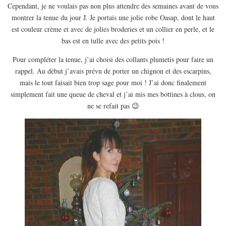
EUROPE
Cependant, je ne voulais pas non plus attendre des semaines avant de vous
montrer la tenue du jour J. Je portais une jolie robe Oasap, dont le haut
ESPAGNE
est couleur crème et avec de jolies broderies et un collier en perle, et le
FRANCE
bas est en tulle avec des petits pois !
GRÈCE
Pour compléter la tenue, j’ai choisi des collants plumetis pour faire un
HONGRIE
rappel. Au début j’avais prévu de porter un chignon et des escarpins,
mais le tout faisait bien trop sage pour moi ! J’ai donc finalement
ITALIE
simplement fait une queue de cheval et j’ai mis mes bottines à clous, on
PAYS BAS
ne se refait pas 😉
RÉPUBLIQUE TCHÈQUE
OCÉANIE
AUSTRALIE
ARTICLES PRATIQUES
YOGA
MON PROGRAMME DE YOGA EN LIGNE
AUTRES CATÉGORIES