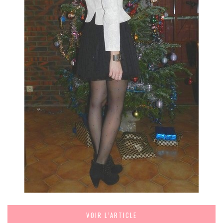
MODE
BEAUTÉ
DIVERSES BOX
DIY
LIFESTYLE
ME CONTACTER
A PROPOS
PARUTIONS ET PARTENARIATS
VOIR L’ARTICLE