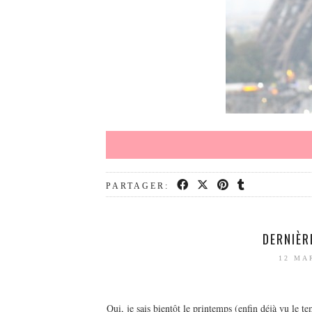
PARTAGER:
DERNIÈR
12 MA
Oui, je sais bientôt le printemps (enfin déjà vu le t