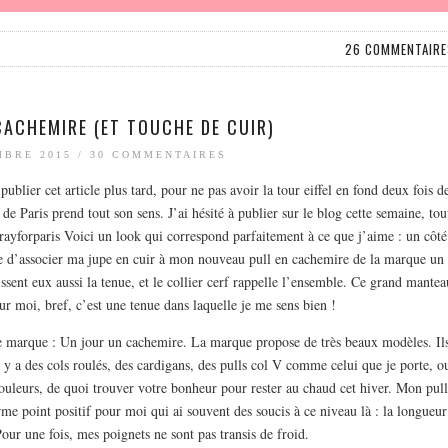
26 COMMENTAIRE
CACHEMIRE (ET TOUCHE DE CUIR)
MBRE 2015
/
30 COMMENTAIRES
ublier cet article plus tard, pour ne pas avoir la tour eiffel en fond deux fois d
e Paris prend tout son sens. J’ai hésité à publier sur le blog cette semaine, tou
prayforparis Voici un look qui correspond parfaitement à ce que j’aime : un côté
e d’associer ma jupe en cuir à mon nouveau pull en cachemire de la marque un
sent eux aussi la tenue, et le collier cerf rappelle l’ensemble. Ce grand mantea
ur moi, bref, c’est une tenue dans laquelle je me sens bien !
lle marque : Un jour un cachemire. La marque propose de très beaux modèles. Il
l y a des cols roulés, des cardigans, des pulls col V comme celui que je porte, o
ouleurs, de quoi trouver votre bonheur pour rester au chaud cet hiver. Mon pull
me point positif pour moi qui ai souvent des soucis à ce niveau là : la longueur
our une fois, mes poignets ne sont pas transis de froid.