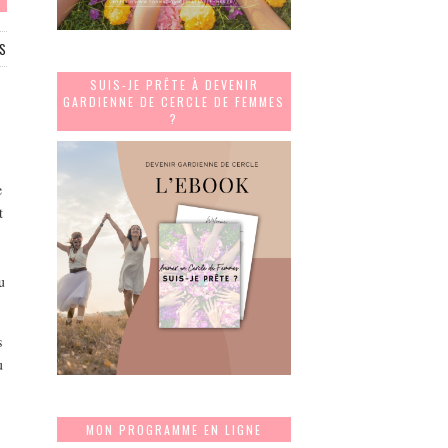
S
SUIS-JE PRÊTE À DEVENIR
GARDIENNE DE CERCLE DE FEMMES
?
e
t
u
s
u
MON PROGRAMME EN LIGNE