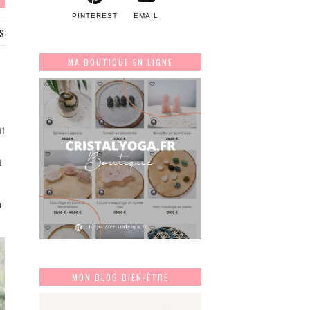
PINTEREST
EMAIL
ES
MA BOUTIQUE EN LIGNE
il
i
n
MON BLOG BIEN-ÊTRE