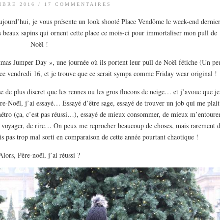
MBRE 2016
/
17 COMMENTAIRES
! Aujourd’hui, je vous présente un look shooté Place Vendôme le week-end dernie
beaux sapins qui ornent cette place ce mois-ci pour immortaliser mon pull de
Noël !
stmas Jumper Day », une journée où ils portent leur pull de Noël fétiche (Un pe
ce vendredi 16, et je trouve que ce serait sympa comme Friday wear original !
e de plus discret que les rennes ou les gros flocons de neige… et j’avoue que je
e-Noël, j’ai essayé… Essayé d’être sage, essayé de trouver un job qui me plait
 métro (ça, c’est pas réussi…), essayé de mieux consommer, de mieux m’entourer
e voyager, de rire… On peux me reprocher beaucoup de choses, mais rarement 
s pas trop mal sorti en comparaison de cette année pourtant chaotique !
Alors, Père-noël, j’ai réussi ?