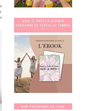
et
t
es
SUIS-JE PRÊTE À DEVENIR
GARDIENNE DE CERCLE DE FEMMES
?
MON PROGRAMME EN LIGNE