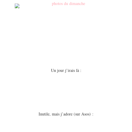
EUROPE
ESPAGNE
FRANCE
GRÈCE
HONGRIE
ITALIE
PAYS BAS
RÉPUBLIQUE TCHÈQUE
Un jour j’irais là :
OCÉANIE
AUSTRALIE
ARTICLES PRATIQUES
YOGA
Inutile, mais j’adore (sur Asos) :
MON PROGRAMME DE YOGA EN LIGNE
AUTRES CATÉGORIES