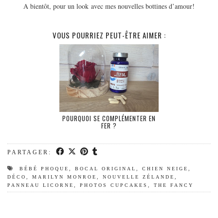
MODE
A bientôt, pour un look avec mes nouvelles bottines d’amour!
BEAUTÉ
DIVERSES BOX
VOUS POURRIEZ PEUT-ÊTRE AIMER :
DIY
LIFESTYLE
ME CONTACTER
A PROPOS
PARUTIONS ET PARTENARIATS
POURQUOI SE COMPLÉMENTER EN
FER ?
PARTAGER:
BÉBÉ PHOQUE
,
BOCAL ORIGINAL
,
CHIEN NEIGE
,
DÉCO
,
MARILYN MONROE
,
NOUVELLE ZÉLANDE
,
PANNEAU LICORNE
,
PHOTOS CUPCAKES
,
THE FANCY