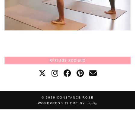
RÉSEAUX SOCIAUX
© 2026
CONSTANCE ROSE
WORDPRESS THEME BY
pipdig