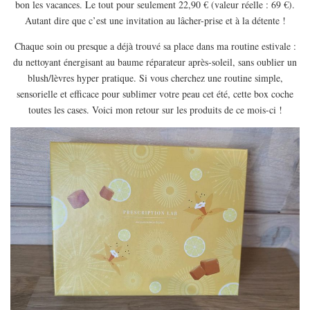
bon les vacances. Le tout pour seulement 22,90 € (valeur réelle : 69 €).
EUROPE
Autant dire que c’est une invitation au lâcher-prise et à la détente !
ESPAGNE
Chaque soin ou presque a déjà trouvé sa place dans ma routine estivale :
FRANCE
du nettoyant énergisant au baume réparateur après-soleil, sans oublier un
GRÈCE
blush/lèvres hyper pratique. Si vous cherchez une routine simple,
sensorielle et efficace pour sublimer votre peau cet été, cette box coche
HONGRIE
toutes les cases. Voici mon retour sur les produits de ce mois-ci !
ITALIE
PAYS BAS
RÉPUBLIQUE TCHÈQUE
OCÉANIE
AUSTRALIE
ARTICLES PRATIQUES
YOGA
MON PROGRAMME DE YOGA EN LIGNE
AUTRES CATÉGORIES