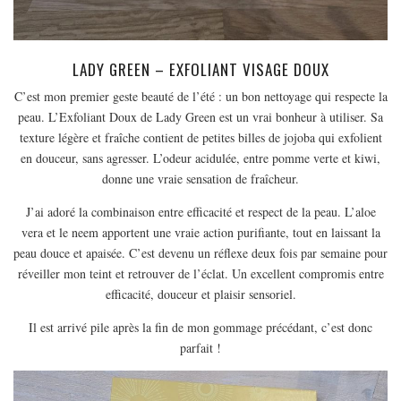
MODE
BEAUTÉ
DIVERSES BOX
LADY GREEN – EXFOLIANT VISAGE DOUX
DIY
C’est mon premier geste beauté de l’été : un bon nettoyage qui respecte la
peau. L’Exfoliant Doux de Lady Green est un vrai bonheur à utiliser. Sa
LIFESTYLE
texture légère et fraîche contient de petites billes de jojoba qui exfolient
ME CONTACTER
en douceur, sans agresser. L’odeur acidulée, entre pomme verte et kiwi,
A PROPOS
donne une vraie sensation de fraîcheur.
PARUTIONS ET PARTENARIATS
J’ai adoré la combinaison entre efficacité et respect de la peau. L’aloe
vera et le neem apportent une vraie action purifiante, tout en laissant la
peau douce et apaisée. C’est devenu un réflexe deux fois par semaine pour
réveiller mon teint et retrouver de l’éclat. Un excellent compromis entre
efficacité, douceur et plaisir sensoriel.
Il est arrivé pile après la fin de mon gommage précédant, c’est donc
parfait !