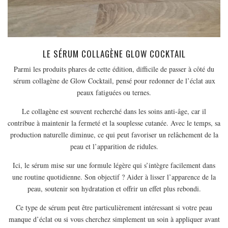
MODE
BEAUTÉ
DIVERSES BOX
DIY
LE SÉRUM COLLAGÈNE GLOW COCKTAIL
LIFESTYLE
Parmi les produits phares de cette édition, difficile de passer à côté du
sérum collagène de Glow Cocktail, pensé pour redonner de l’éclat aux
ME CONTACTER
peaux fatiguées ou ternes.
A PROPOS
Le collagène est souvent recherché dans les soins anti-âge, car il
PARUTIONS ET PARTENARIATS
contribue à maintenir la fermeté et la souplesse cutanée. Avec le temps, sa
production naturelle diminue, ce qui peut favoriser un relâchement de la
peau et l’apparition de ridules.
Ici, le sérum mise sur une formule légère qui s’intègre facilement dans
une routine quotidienne. Son objectif ? Aider à lisser l’apparence de la
peau, soutenir son hydratation et offrir un effet plus rebondi.
Ce type de sérum peut être particulièrement intéressant si votre peau
manque d’éclat ou si vous cherchez simplement un soin à appliquer avant