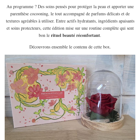
EUROPE
Au programme ? Des soins pensés pour protéger la peau et apporter une
ESPAGNE
parenthèse cocooning, le tout accompagné de parfums délicats et de
textures agréables à utiliser. Entre actifs hydratants, ingrédients apaisants
FRANCE
et soins protecteurs, cette édition mise sur une routine complète qui sent
GRÈCE
rituel beauté réconfortant
bon le
.
HONGRIE
Découvrons ensemble le contenu de cette box.
ITALIE
PAYS BAS
RÉPUBLIQUE TCHÈQUE
OCÉANIE
AUSTRALIE
ARTICLES PRATIQUES
YOGA
MON PROGRAMME DE YOGA EN LIGNE
AUTRES CATÉGORIES