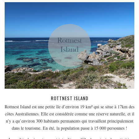
EUROPE
ESPAGNE
FRANCE
GRÈCE
HONGRIE
ITALIE
PAYS BAS
RÉPUBLIQUE TCHÈQUE
OCÉANIE
AUSTRALIE
ROTTNEST ISLAND
ARTICLES PRATIQUES
Rottnest Island est une petite île d’environ 19 km² qui se situe à 17km des
YOGA
côtes Australiennes. Elle est considérée comme une réserve naturelle, et il
n’y a qu’environ 300 habitants permanents qui travaillent principalement
MON PROGRAMME DE YOGA EN LIGNE
dans le tourisme. En été, la population passe à 15 000 personnes !
AUTRES CATÉGORIES