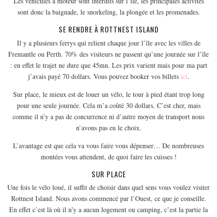
Les véhicules à moteur sont interdits sur l’île, les principales activités
MODE
sont donc la baignade, le snorkeling, la plongée et les promenades.
BEAUTÉ
SE RENDRE À ROTTNEST ISLAND
DIVERSES BOX
Il y a plusieurs ferrys qui relient chaque jour l’île avec les villes de
DIY
Fremantle ou Perth. 70% des visiteurs ne passent qu’une journée sur l’île
LIFESTYLE
: en effet le trajet ne dure que 45mn. Les prix varient mais pour ma part
j’avais payé 70 dollars. Vous pouvez booker vos billets
ici
.
ME CONTACTER
Sur place, le mieux est de louer un vélo, le tour à pied étant trop long
A PROPOS
pour une seule journée. Cela m’a coûté 30 dollars. C’est cher, mais
PARUTIONS ET PARTENARIATS
comme il n’y a pas de concurrence ni d’autre moyen de transport nous
n’avons pas eu le choix.
L’avantage est que cela va vous faire vous dépenser… De nombreuses
montées vous attendent, de quoi faire les cuisses !
SUR PLACE
Une fois le vélo loué, il suffit de choisir dans quel sens vous voulez visiter
Rottnest Island. Nous avons commencé par l’Ouest, ce que je conseille.
En effet c’est là où il n’y a aucun logement ou camping, c’est la partie la