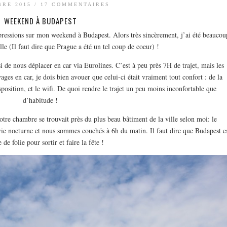
BRE 2015
/
17 COMMENTAIRES
WEEKEND À BUDAPEST
pressions sur mon weekend à Budapest. Alors très sincèrement, j’ai été beaucou
le (Il faut dire que Prague a été un tel coup de coeur) !
 de nous déplacer en car via Eurolines. C’est à peu près 7H de trajet, mais les
yages en car, je dois bien avouer que celui-ci était vraiment tout confort : de la
sposition, et le wifi. De quoi rendre le trajet un peu moins inconfortable que
d’habitude !
tre chambre se trouvait près du plus beau bâtiment de la ville selon moi: le
vie nocturne et nous sommes couchés à 6h du matin. Il faut dire que Budapest e
e de folie pour sortir et faire la fête !