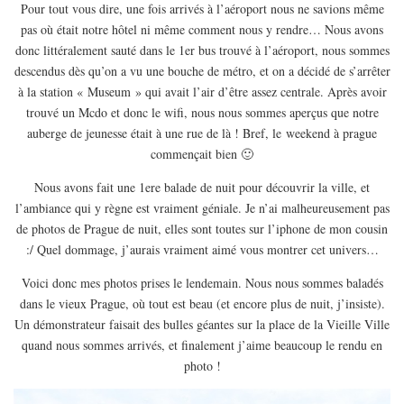
Pour tout vous dire, une fois arrivés à l’aéroport nous ne savions même
EUROPE
pas où était notre hôtel ni même comment nous y rendre… Nous avons
ESPAGNE
donc littéralement sauté dans le 1er bus trouvé à l’aéroport, nous sommes
FRANCE
descendus dès qu’on a vu une bouche de métro, et on a décidé de s’arrêter
à la station « Museum » qui avait l’air d’être assez centrale. Après avoir
GRÈCE
trouvé un Mcdo et donc le wifi, nous nous sommes aperçus que notre
HONGRIE
auberge de jeunesse était à une rue de là ! Bref, le weekend à prague
commençait bien 🙂
ITALIE
PAYS BAS
Nous avons fait une 1ere balade de nuit pour découvrir la ville, et
l’ambiance qui y règne est vraiment géniale. Je n’ai malheureusement pas
RÉPUBLIQUE TCHÈQUE
de photos de Prague de nuit, elles sont toutes sur l’iphone de mon cousin
OCÉANIE
:/ Quel dommage, j’aurais vraiment aimé vous montrer cet univers…
AUSTRALIE
Voici donc mes photos prises le lendemain. Nous nous sommes baladés
ARTICLES PRATIQUES
dans le vieux Prague, où tout est beau (et encore plus de nuit, j’insiste).
Un démonstrateur faisait des bulles géantes sur la place de la Vieille Ville
YOGA
quand nous sommes arrivés, et finalement j’aime beaucoup le rendu en
MON PROGRAMME DE YOGA EN LIGNE
photo !
AUTRES CATÉGORIES