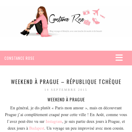
CONSTANCE ROSE
ACCUEIL
VOYAGES
WEEKEND À PRAGUE – RÉPUBLIQUE TCHÈQUE
AFRIQUE
14 SEPTEMBRE 2015
EGYPTE
WEEKEND À PRAGUE
SEYCHELLES
En général, je dis plutôt « Paris mon amour », mais en découvrant
Prague j’ai complètement craqué pour cette ville ! En Août, comme vous
AMÉRIQUE
l’avez peut-être vu sur
Instagram
, je suis partie deux jours à Prague, et
MEXIQUE
deux jours à
Budapest
. Un voyage un peu improvisé avec mon cousin.