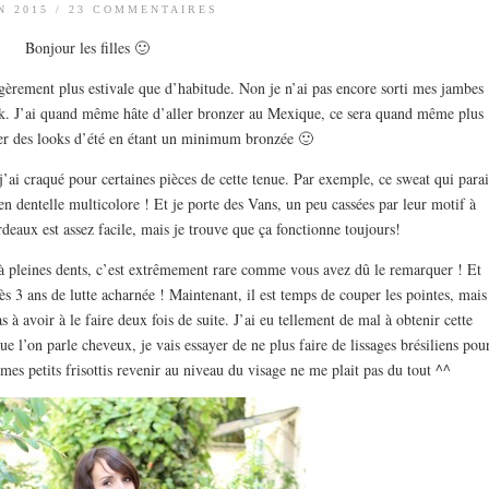
N 2015
/
23 COMMENTAIRES
Bonjour les filles 🙂
èrement plus estivale que d’habitude. Non je n’ai pas encore sorti mes jambes
ook. J’ai quand même hâte d’aller bronzer au Mexique, ce sera quand même plus
r des looks d’été en étant un minimum bronzée 🙂
j’ai craqué pour certaines pièces de cette tenue. Par exemple, ce sweat qui parai
 en dentelle multicolore ! Et je porte des Vans, un peu cassées par leur motif à
ordeaux est assez facile, mais je trouve que ça fonctionne toujours!
 à pleines dents, c’est extrêmement rare comme vous avez dû le remarquer ! Et
3 ans de lutte acharnée ! Maintenant, il est temps de couper les pointes, mais
s à avoir à le faire deux fois de suite. J’ai eu tellement de mal à obtenir cette
ue l’on parle cheveux, je vais essayer de ne plus faire de lissages brésiliens pou
es petits frisottis revenir au niveau du visage ne me plait pas du tout ^^