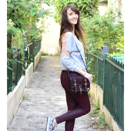
MODE
BEAUTÉ
DIVERSES BOX
DIY
LIFESTYLE
ME CONTACTER
A PROPOS
PARUTIONS ET PARTENARIATS