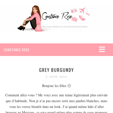
CONSTANCE ROSE
ACCUEIL
VOYAGES
GREY BURGUNDY
AFRIQUE
5 JUIN 2015
EGYPTE
Bonjour les filles 🙂
SEYCHELLES
Comment allez-vous ? Me voici avec une tenue légèrement plus estivale
AMÉRIQUE
que d’habitude. Non je n’ai pas encore sorti mes jambes blanches, mais
vous les verrez bientôt dans un look. J’ai quand même hâte d’aller
MEXIQUE
bronzer au Mexique, ce sera quand même plus sympa de vous proposer