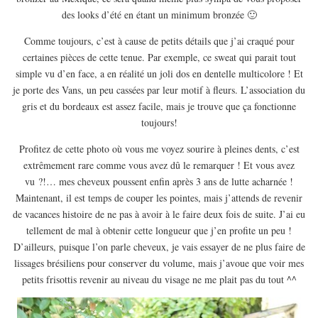
EUROPE
des looks d’été en étant un minimum bronzée 🙂
ESPAGNE
Comme toujours, c’est à cause de petits détails que j’ai craqué pour
FRANCE
certaines pièces de cette tenue. Par exemple, ce sweat qui parait tout
simple vu d’en face, a en réalité un joli dos en dentelle multicolore ! Et
GRÈCE
je porte des Vans, un peu cassées par leur motif à fleurs. L’association du
HONGRIE
gris et du bordeaux est assez facile, mais je trouve que ça fonctionne
ITALIE
toujours!
PAYS BAS
Profitez de cette photo où vous me voyez sourire à pleines dents, c’est
extrêmement rare comme vous avez dû le remarquer ! Et vous avez
RÉPUBLIQUE TCHÈQUE
vu ?!… mes cheveux poussent enfin après 3 ans de lutte acharnée !
OCÉANIE
Maintenant, il est temps de couper les pointes, mais j’attends de revenir
AUSTRALIE
de vacances histoire de ne pas à avoir à le faire deux fois de suite. J’ai eu
tellement de mal à obtenir cette longueur que j’en profite un peu !
ARTICLES PRATIQUES
D’ailleurs, puisque l’on parle cheveux, je vais essayer de ne plus faire de
YOGA
lissages brésiliens pour conserver du volume, mais j’avoue que voir mes
MON PROGRAMME DE YOGA EN LIGNE
petits frisottis revenir au niveau du visage ne me plait pas du tout ^^
AUTRES CATÉGORIES