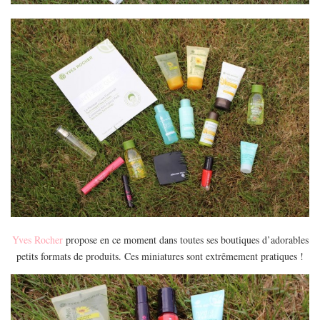
MODE
BEAUTÉ
DIVERSES BOX
DIY
LIFESTYLE
ME CONTACTER
A PROPOS
PARUTIONS ET PARTENARIATS
Yves Rocher
propose en ce moment dans toutes ses boutiques d’adorables
petits formats de produits. Ces miniatures sont extrêmement pratiques !