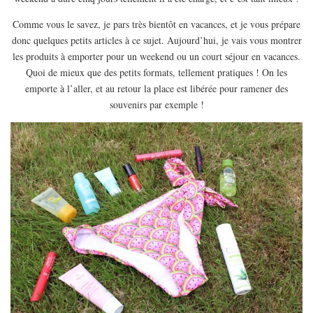
EUROPE
Comme vous le savez, je pars très bientôt en vacances, et je vous prépare
ESPAGNE
donc quelques petits articles à ce sujet. Aujourd’hui, je vais vous montrer
FRANCE
les produits à emporter pour un weekend ou un court séjour en vacances.
Quoi de mieux que des petits formats, tellement pratiques ! On les
GRÈCE
emporte à l’aller, et au retour la place est libérée pour ramener des
HONGRIE
souvenirs par exemple !
ITALIE
PAYS BAS
RÉPUBLIQUE TCHÈQUE
OCÉANIE
AUSTRALIE
ARTICLES PRATIQUES
YOGA
MON PROGRAMME DE YOGA EN LIGNE
AUTRES CATÉGORIES