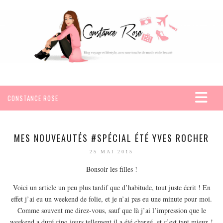
CONSTANCE ROSE
ACCUEIL
VOYAGES
MES NOUVEAUTÉS #SPÉCIAL ÉTÉ YVES ROCHER
AFRIQUE
25 MAI 2015
EGYPTE
Bonsoir les filles !
SEYCHELLES
Voici un article un peu plus tardif que d’habitude, tout juste écrit ! En
AMÉRIQUE
effet j’ai eu un weekend de folie, et je n’ai pas eu une minute pour moi.
Comme souvent me direz-vous, sauf que là j’ai l’impression que le
MEXIQUE
weekend a duré cinq jours tellement il a été chargé, et c’est tant mieux !