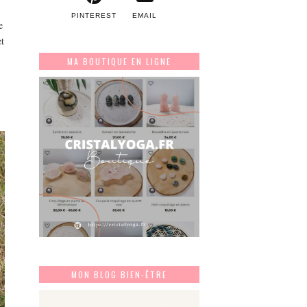
PINTEREST
EMAIL
e
t
MA BOUTIQUE EN LIGNE
MON BLOG BIEN-ÊTRE