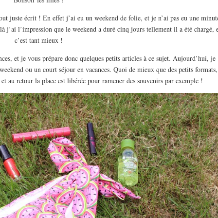
out juste écrit ! En effet j’ai eu un weekend de folie, et je n’ai pas eu une minut
j’ai l’impression que le weekend a duré cinq jours tellement il a été chargé, e
c’est tant mieux !
es, et je vous prépare donc quelques petits articles à ce sujet. Aujourd’hui, je
 weekend ou un court séjour en vacances. Quoi de mieux que des petits formats,
, et au retour la place est libérée pour ramener des souvenirs par exemple !