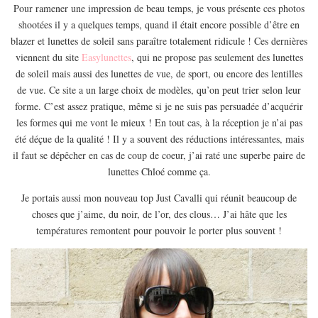
EUROPE
Pour ramener une impression de beau temps, je vous présente ces photos
shootées il y a quelques temps, quand il était encore possible d’être en
ESPAGNE
blazer et lunettes de soleil sans paraître totalement ridicule ! Ces dernières
FRANCE
viennent du site
Easylunettes
, qui ne propose pas seulement des lunettes
de soleil mais aussi des lunettes de vue, de sport, ou encore des lentilles
GRÈCE
de vue. Ce site a un large choix de modèles, qu’on peut trier selon leur
HONGRIE
forme. C’est assez pratique, même si je ne suis pas persuadée d’acquérir
ITALIE
les formes qui me vont le mieux ! En tout cas, à la réception je n’ai pas
été déçue de la qualité ! Il y a souvent des réductions intéressantes, mais
PAYS BAS
il faut se dépêcher en cas de coup de coeur, j’ai raté une superbe paire de
RÉPUBLIQUE TCHÈQUE
lunettes Chloé comme ça.
OCÉANIE
Je portais aussi mon nouveau top Just Cavalli qui réunit beaucoup de
AUSTRALIE
choses que j’aime, du noir, de l’or, des clous… J’ai hâte que les
températures remontent pour pouvoir le porter plus souvent !
ARTICLES PRATIQUES
YOGA
MON PROGRAMME DE YOGA EN LIGNE
AUTRES CATÉGORIES