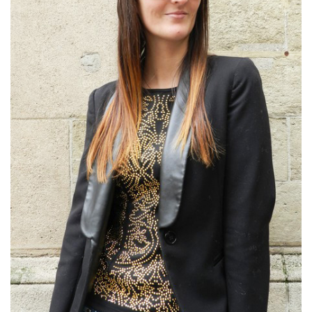
MODE
BEAUTÉ
DIVERSES BOX
DIY
LIFESTYLE
ME CONTACTER
A PROPOS
PARUTIONS ET PARTENARIATS