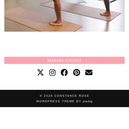
RÉSEAUX SOCIAUX
© 2026
CONSTANCE ROSE
WORDPRESS THEME BY
pipdig