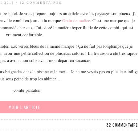
I 2016
/
32 COMMENTAIRES
notre hôtel. Je vous prépare toujours un article avec les paysages somptueux, j’a
 nouvelle combi en jean de la marque
Grain de malice
. C’est une marque que je
ommandé chez eux. J’ai adoré la matière hyper fluide de cette combi, qui est
vraiment confortable.
e soleil aux verres bleus de la même marque ! Ça ne fait pas longtemps que je
voir une petite collection de plusieurs coloris ! La livraison a été très rapide
pas à avoir mon colis avant mon départ en vacances.
rs baignades dans la piscine et la mer… Je ne me voyais pas en plus leur inflig
seur sous peine de trop les abîmer…
VOIR L’ARTICLE
32 COMMENTAIRE