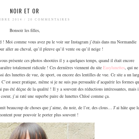
NOIR ET OR
MBRE 2014
/
20 COMMENTAIRES
Bonsoir les filles,
nd ! Moi comme vous avez pu le voir sur Instagram j’étais dans ma Normandie
ur aller au cheval, qu’il pleuve qu’il vente ou qu’il neige !
us présente ces photos shootées il y a quelques temps, quand il était encore
 paraître totalement ridicule ! Ces dernières viennent du site
Easylunettes
, qui ne
si des lunettes de vue, de sport, ou encore des lentilles de vue. Ce site a un lar
 C’est assez pratique, même si je ne suis pas persuadée d’acquérir les formes qu
i pas été déçue de la qualité ! Il y a souvent des réductions intéressantes, mais i
 coeur, j’ai raté une superbe paire de lunettes Chloé comme ça.
unit beaucoup de choses que j’aime, du noir, de l’or, des clous… J’ai hâte que l
ontent pour pouvoir le porter plus souvent !