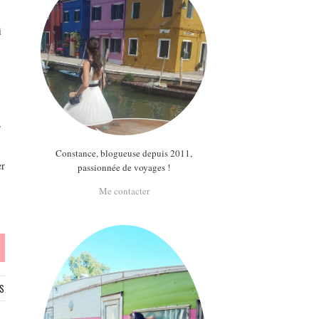
i
,
Constance, blogueuse depuis 2011,
er
passionnée de voyages !
Me contacter
S