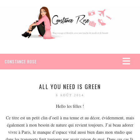
CONSTANCE ROSE
ACCUEIL
VOYAGES
ALL YOU NEED IS GREEN
AFRIQUE
6 AOÛT 2014
EGYPTE
Hello les filles !
SEYCHELLES
Ce titre est un petit clin d’oeil à ma tenue et au décor, évidemment, mais
AMÉRIQUE
également à mon besoin de nature qui revient toujours. J’ai beau adorer
vivre à Paris, le manque d’espace vital aussi bien dans mon studio que
MEXIQUE
dans les transports finit toujours par avoir raison de moi. Dans ces cas là,