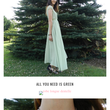
MODE
BEAUTÉ
DIVERSES BOX
DIY
LIFESTYLE
ME CONTACTER
A PROPOS
PARUTIONS ET PARTENARIATS
ALL YOU NEED IS GREEN