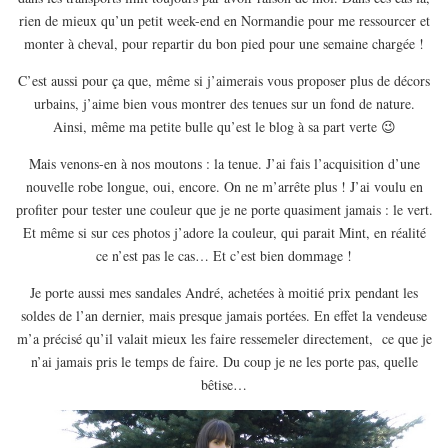
EUROPE
rien de mieux qu’un petit week-end en Normandie pour me ressourcer et
ESPAGNE
monter à cheval, pour repartir du bon pied pour une semaine chargée !
FRANCE
C’est aussi pour ça que, même si j’aimerais vous proposer plus de décors
urbains, j’aime bien vous montrer des tenues sur un fond de nature.
GRÈCE
Ainsi, même ma petite bulle qu’est le blog à sa part verte 😉
HONGRIE
Mais venons-en à nos moutons : la tenue. J’ai fais l’acquisition d’une
ITALIE
nouvelle robe longue, oui, encore. On ne m’arrête plus ! J’ai voulu en
PAYS BAS
profiter pour tester une couleur que je ne porte quasiment jamais : le vert.
Et même si sur ces photos j’adore la couleur, qui parait Mint, en réalité
RÉPUBLIQUE TCHÈQUE
ce n’est pas le cas… Et c’est bien dommage !
OCÉANIE
Je porte aussi mes sandales André, achetées à moitié prix pendant les
AUSTRALIE
soldes de l’an dernier, mais presque jamais portées. En effet la vendeuse
ARTICLES PRATIQUES
m’a précisé qu’il valait mieux les faire ressemeler directement, ce que je
YOGA
n’ai jamais pris le temps de faire. Du coup je ne les porte pas, quelle
bêtise…
MON PROGRAMME DE YOGA EN LIGNE
AUTRES CATÉGORIES