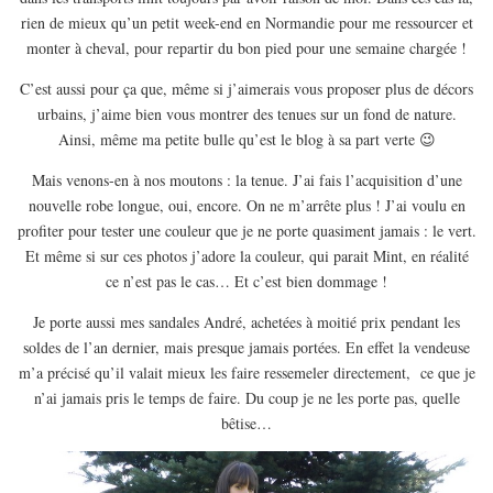
EUROPE
rien de mieux qu’un petit week-end en Normandie pour me ressourcer et
ESPAGNE
monter à cheval, pour repartir du bon pied pour une semaine chargée !
FRANCE
C’est aussi pour ça que, même si j’aimerais vous proposer plus de décors
urbains, j’aime bien vous montrer des tenues sur un fond de nature.
GRÈCE
Ainsi, même ma petite bulle qu’est le blog à sa part verte 😉
HONGRIE
Mais venons-en à nos moutons : la tenue. J’ai fais l’acquisition d’une
ITALIE
nouvelle robe longue, oui, encore. On ne m’arrête plus ! J’ai voulu en
PAYS BAS
profiter pour tester une couleur que je ne porte quasiment jamais : le vert.
Et même si sur ces photos j’adore la couleur, qui parait Mint, en réalité
RÉPUBLIQUE TCHÈQUE
ce n’est pas le cas… Et c’est bien dommage !
OCÉANIE
Je porte aussi mes sandales André, achetées à moitié prix pendant les
AUSTRALIE
soldes de l’an dernier, mais presque jamais portées. En effet la vendeuse
ARTICLES PRATIQUES
m’a précisé qu’il valait mieux les faire ressemeler directement, ce que je
YOGA
n’ai jamais pris le temps de faire. Du coup je ne les porte pas, quelle
bêtise…
MON PROGRAMME DE YOGA EN LIGNE
AUTRES CATÉGORIES