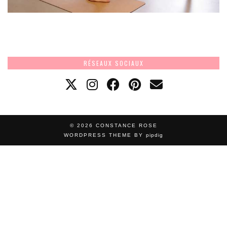
RÉSEAUX SOCIAUX
© 2026
CONSTANCE ROSE
WORDPRESS THEME BY
pipdig