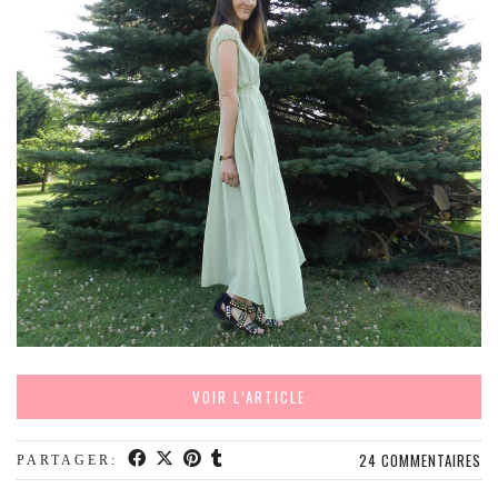
MODE
BEAUTÉ
DIVERSES BOX
DIY
LIFESTYLE
ME CONTACTER
A PROPOS
PARUTIONS ET PARTENARIATS
VOIR L’ARTICLE
24 COMMENTAIRES
PARTAGER: