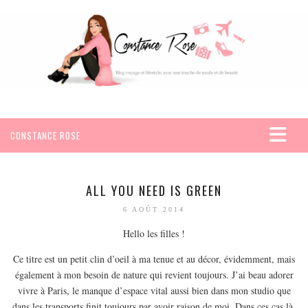
CONSTANCE ROSE
ACCUEIL
VOYAGES
ALL YOU NEED IS GREEN
AFRIQUE
6 AOÛT 2014
EGYPTE
Hello les filles !
SEYCHELLES
Ce titre est un petit clin d’oeil à ma tenue et au décor, évidemment, mais
AMÉRIQUE
également à mon besoin de nature qui revient toujours. J’ai beau adorer
vivre à Paris, le manque d’espace vital aussi bien dans mon studio que
MEXIQUE
dans les transports finit toujours par avoir raison de moi. Dans ces cas là,