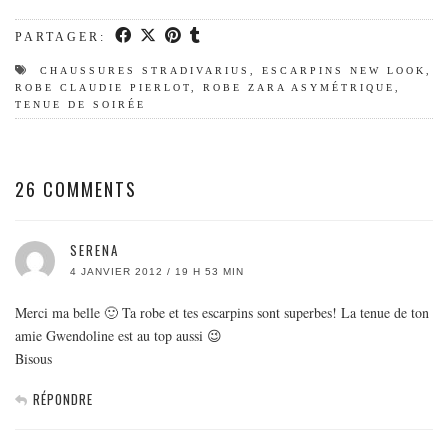
MODE
BEAUTÉ
PARTAGER:
DIVERSES BOX
CHAUSSURES STRADIVARIUS
,
ESCARPINS NEW LOOK
,
ROBE CLAUDIE PIERLOT
,
ROBE ZARA ASYMÉTRIQUE
,
DIY
TENUE DE SOIRÉE
LIFESTYLE
ME CONTACTER
26 COMMENTS
A PROPOS
PARUTIONS ET PARTENARIATS
SERENA
4 JANVIER 2012 / 19 H 53 MIN
Merci ma belle 🙂 Ta robe et tes escarpins sont superbes! La tenue de ton
amie Gwendoline est au top aussi 😉
Bisous
RÉPONDRE