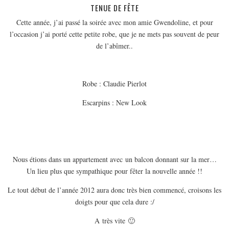
EUROPE
TENUE DE FÊTE
ESPAGNE
Cette année, j’ai passé la soirée avec mon amie Gwendoline, et pour
l’occasion j’ai porté cette petite robe, que je ne mets pas souvent de peur
FRANCE
de l’abîmer..
GRÈCE
HONGRIE
Robe : Claudie Pierlot
ITALIE
Escarpins : New Look
PAYS BAS
RÉPUBLIQUE TCHÈQUE
OCÉANIE
AUSTRALIE
Nous étions dans un appartement avec un balcon donnant sur la mer…
ARTICLES PRATIQUES
Un lieu plus que sympathique pour fêter la nouvelle année !!
YOGA
Le tout début de l’année 2012 aura donc très bien commencé, croisons les
MON PROGRAMME DE YOGA EN LIGNE
doigts pour que cela dure :/
AUTRES CATÉGORIES
A très vite 🙂