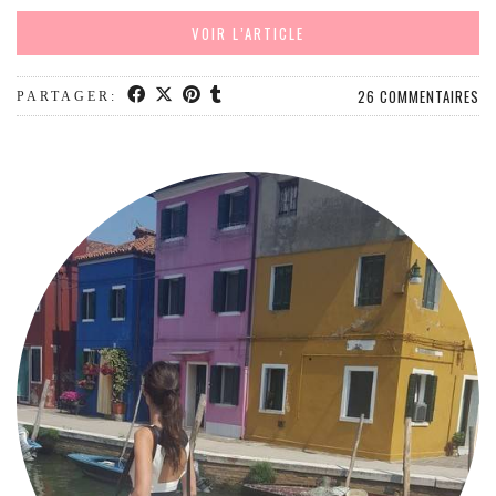
EUROPE
VOIR L’ARTICLE
ESPAGNE
FRANCE
26 COMMENTAIRES
PARTAGER:
GRÈCE
HONGRIE
ITALIE
PAYS BAS
RÉPUBLIQUE TCHÈQUE
OCÉANIE
AUSTRALIE
ARTICLES PRATIQUES
YOGA
MON PROGRAMME DE YOGA EN LIGNE
AUTRES CATÉGORIES