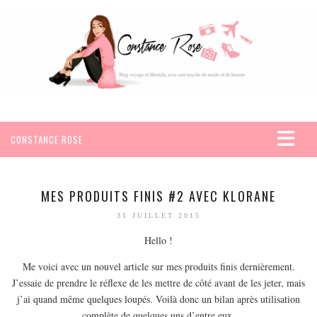
CONSTANCE ROSE
ACCUEIL
VOYAGES
MES PRODUITS FINIS #2 AVEC KLORANE
AFRIQUE
31 JUILLET 2015
EGYPTE
Hello !
SEYCHELLES
Me voici avec un nouvel article sur mes produits finis dernièrement.
AMÉRIQUE
J’essaie de prendre le réflexe de les mettre de côté avant de les jeter, mais
j’ai quand même quelques loupés. Voilà donc un bilan après utilisation
MEXIQUE
complète de quelques uns d’entre eux.