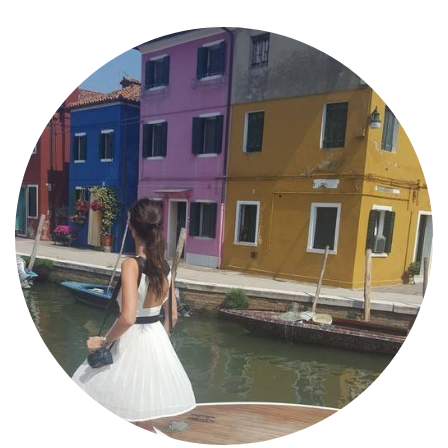
MODE
BEAUTÉ
DIVERSES BOX
DIY
LIFESTYLE
ME CONTACTER
A PROPOS
PARUTIONS ET PARTENARIATS