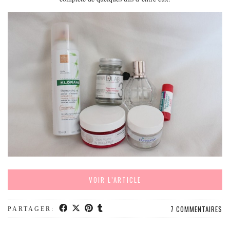
EUROPE
ESPAGNE
FRANCE
GRÈCE
HONGRIE
ITALIE
PAYS BAS
RÉPUBLIQUE TCHÈQUE
OCÉANIE
AUSTRALIE
ARTICLES PRATIQUES
VOIR L’ARTICLE
YOGA
MON PROGRAMME DE YOGA EN LIGNE
7 COMMENTAIRES
PARTAGER:
AUTRES CATÉGORIES