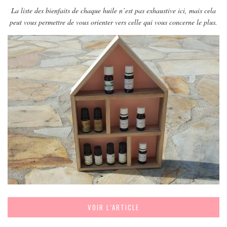
EUROPE
La liste des bienfaits de chaque huile n’est pas exhaustive ici, mais cela
ESPAGNE
peut vous permettre de vous orienter vers celle qui vous concerne le plus.
FRANCE
GRÈCE
HONGRIE
ITALIE
PAYS BAS
RÉPUBLIQUE TCHÈQUE
OCÉANIE
AUSTRALIE
ARTICLES PRATIQUES
YOGA
MON PROGRAMME DE YOGA EN LIGNE
VOIR L’ARTICLE
AUTRES CATÉGORIES