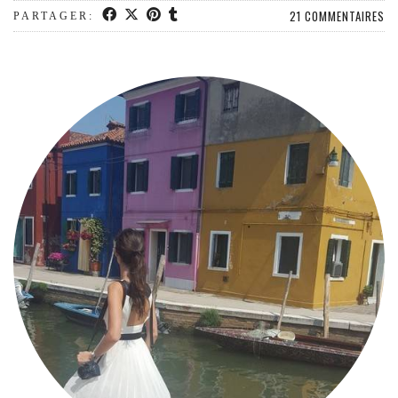
MODE
21 COMMENTAIRES
PARTAGER:
BEAUTÉ
DIVERSES BOX
DIY
LIFESTYLE
ME CONTACTER
A PROPOS
PARUTIONS ET PARTENARIATS