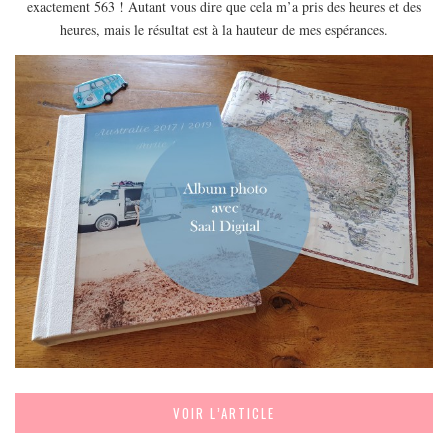
exactement 563 ! Autant vous dire que cela m’a pris des heures et des
EUROPE
heures, mais le résultat est à la hauteur de mes espérances.
ESPAGNE
FRANCE
GRÈCE
HONGRIE
ITALIE
PAYS BAS
RÉPUBLIQUE TCHÈQUE
OCÉANIE
AUSTRALIE
ARTICLES PRATIQUES
YOGA
MON PROGRAMME DE YOGA EN LIGNE
VOIR L’ARTICLE
AUTRES CATÉGORIES