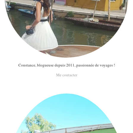
MODE
BEAUTÉ
DIVERSES BOX
DIY
LIFESTYLE
ME CONTACTER
A PROPOS
Constance, blogueuse depuis 2011, passionnée de voyages !
PARUTIONS ET PARTENARIATS
Me contacter