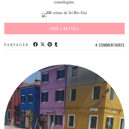
comédogène.
EUROPE
ESPAGNE
FRANCE
VOIR L’ARTICLE
GRÈCE
HONGRIE
4 COMMENTAIRES
PARTAGER:
ITALIE
PAYS BAS
RÉPUBLIQUE TCHÈQUE
OCÉANIE
AUSTRALIE
ARTICLES PRATIQUES
YOGA
MON PROGRAMME DE YOGA EN LIGNE
AUTRES CATÉGORIES