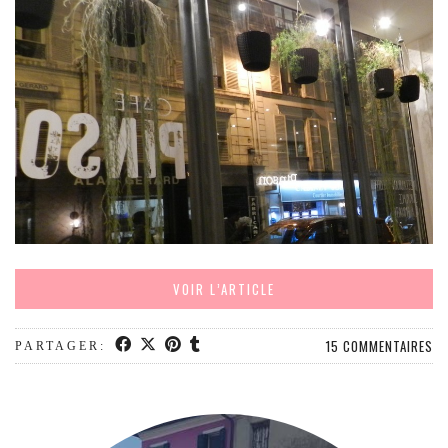
MODE
BEAUTÉ
DIVERSES BOX
DIY
LIFESTYLE
ME CONTACTER
A PROPOS
PARUTIONS ET PARTENARIATS
VOIR L’ARTICLE
15 COMMENTAIRES
PARTAGER: