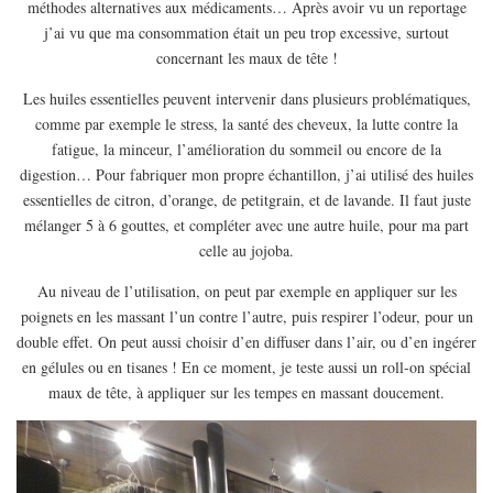
méthodes alternatives aux médicaments… Après avoir vu un reportage
EUROPE
j’ai vu que ma consommation était un peu trop excessive, surtout
ESPAGNE
concernant les maux de tête !
FRANCE
Les huiles essentielles peuvent intervenir dans plusieurs problématiques,
GRÈCE
comme par exemple le stress, la santé des cheveux, la lutte contre la
fatigue, la minceur, l’amélioration du sommeil ou encore de la
HONGRIE
digestion… Pour fabriquer mon propre échantillon, j’ai utilisé des huiles
ITALIE
essentielles de citron, d’orange, de petitgrain, et de lavande. Il faut juste
PAYS BAS
mélanger 5 à 6 gouttes, et compléter avec une autre huile, pour ma part
celle au jojoba.
RÉPUBLIQUE TCHÈQUE
Au niveau de l’utilisation, on peut par exemple en appliquer sur les
OCÉANIE
poignets en les massant l’un contre l’autre, puis respirer l’odeur, pour un
AUSTRALIE
double effet. On peut aussi choisir d’en diffuser dans l’air, ou d’en ingérer
ARTICLES PRATIQUES
en gélules ou en tisanes ! En ce moment, je teste aussi un roll-on spécial
maux de tête, à appliquer sur les tempes en massant doucement.
YOGA
MON PROGRAMME DE YOGA EN LIGNE
AUTRES CATÉGORIES