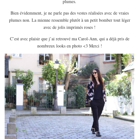
plumes.
EUROPE
Bien évidemment, je ne parle pas des vestes réalisées avec de vraies
ESPAGNE
plumes non. La mienne ressemble plutôt à un petit bomber tout léger
FRANCE
avec de jolis imprimés roses !
GRÈCE
C’est avec plaisir que j’ai retrouvé ma Carol-Ann, qui a déjà pris de
HONGRIE
nombreux looks en photo <3 Merci !
ITALIE
PAYS BAS
RÉPUBLIQUE TCHÈQUE
OCÉANIE
AUSTRALIE
ARTICLES PRATIQUES
YOGA
MON PROGRAMME DE YOGA EN LIGNE
AUTRES CATÉGORIES