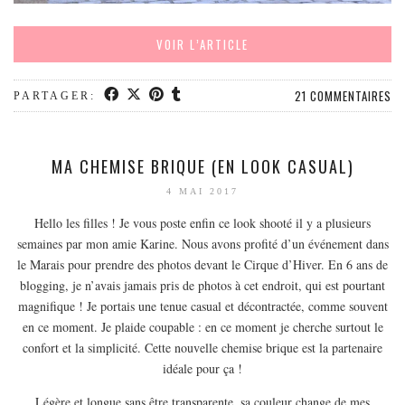
MODE
BEAUTÉ
VOIR L’ARTICLE
DIVERSES BOX
DIY
21 COMMENTAIRES
PARTAGER:
LIFESTYLE
ME CONTACTER
MA CHEMISE BRIQUE (EN LOOK CASUAL)
A PROPOS
4 MAI 2017
PARUTIONS ET PARTENARIATS
Hello les filles ! Je vous poste enfin ce look shooté il y a plusieurs
semaines par mon amie Karine. Nous avons profité d’un événement dans
le Marais pour prendre des photos devant le Cirque d’Hiver. En 6 ans de
blogging, je n’avais jamais pris de photos à cet endroit, qui est pourtant
magnifique ! Je portais une tenue casual et décontractée, comme souvent
en ce moment. Je plaide coupable : en ce moment je cherche surtout le
confort et la simplicité. Cette nouvelle chemise brique est la partenaire
idéale pour ça !
Légère et longue sans être transparente, sa couleur change de mes