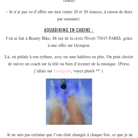
coach)
MODE
BEAUTÉ
– Je n’ai pas vu d’effets sur moi (entre 20 et 30 séances, à raison de deux
par semaine).
DIVERSES BOX
AQUABIKING EN CABINE :
DIY
J’en ai fait à Beauty Bike, 48 rue de la croix Nivert 75015 PARIS, grâce
LIFESTYLE
à une offre sur Groupon.
ME CONTACTER
Là, on pédale à son rythme, avec ou sans haltères en plus. On peut choisir
A PROPOS
de suivre un coach sur la télé ou bien d’écouter de la musique. (Perso,
PARUTIONS ET PARTENARIATS
j’allais sur
Instagram
, voyez plutôt ^^ ).
Je ne suis pas certaine que l’eau était changée à chaque fois, ce que je ne