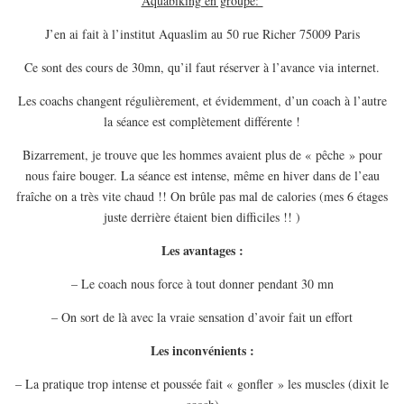
Aquabiking en groupe:
EUROPE
J’en ai fait à l’institut Aquaslim au 50 rue Richer 75009 Paris
ESPAGNE
Ce sont des cours de 30mn, qu’il faut réserver à l’avance via internet.
FRANCE
GRÈCE
Les coachs changent régulièrement, et évidemment, d’un coach à l’autre
la séance est complètement différente !
HONGRIE
ITALIE
Bizarrement, je trouve que les hommes avaient plus de « pêche » pour
nous faire bouger. La séance est intense, même en hiver dans de l’eau
PAYS BAS
fraîche on a très vite chaud !! On brûle pas mal de calories (mes 6 étages
RÉPUBLIQUE TCHÈQUE
juste derrière étaient bien difficiles !! )
OCÉANIE
Les avantages :
AUSTRALIE
– Le coach nous force à tout donner pendant 30 mn
ARTICLES PRATIQUES
– On sort de là avec la vraie sensation d’avoir fait un effort
YOGA
Les inconvénients :
MON PROGRAMME DE YOGA EN LIGNE
AUTRES CATÉGORIES
– La pratique trop intense et poussée fait « gonfler » les muscles (dixit le