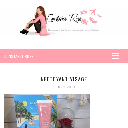
CONSTANCE ROSE
ACCUEIL
VOYAGES
NETTOYANT VISAGE
AFRIQUE
3 JUIN 2026
EGYPTE
SEYCHELLES
AMÉRIQUE
MEXIQUE