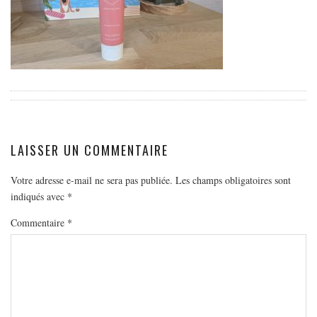
EUROPE
ESPAGNE
FRANCE
GRÈCE
HONGRIE
ITALIE
PAYS BAS
LAISSER UN COMMENTAIRE
RÉPUBLIQUE TCHÈQUE
Votre adresse e-mail ne sera pas publiée.
Les champs obligatoires sont
OCÉANIE
indiqués avec
*
AUSTRALIE
Commentaire
*
ARTICLES PRATIQUES
YOGA
MON PROGRAMME DE YOGA EN LIGNE
AUTRES CATÉGORIES