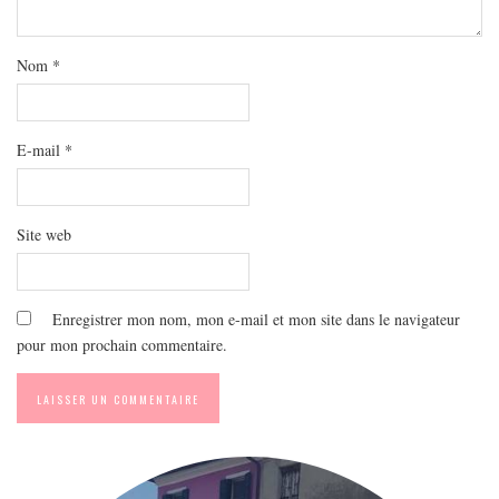
MODE
BEAUTÉ
Nom
*
DIVERSES BOX
DIY
LIFESTYLE
E-mail
*
ME CONTACTER
A PROPOS
Site web
PARUTIONS ET PARTENARIATS
Enregistrer mon nom, mon e-mail et mon site dans le navigateur
pour mon prochain commentaire.