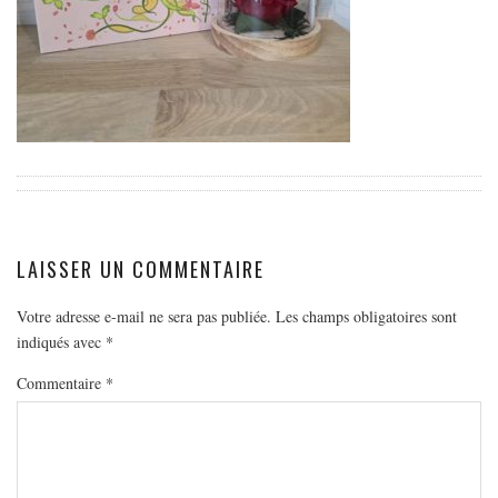
EUROPE
ESPAGNE
FRANCE
GRÈCE
HONGRIE
ITALIE
PAYS BAS
RÉPUBLIQUE TCHÈQUE
LAISSER UN COMMENTAIRE
OCÉANIE
Votre adresse e-mail ne sera pas publiée.
Les champs obligatoires sont
AUSTRALIE
indiqués avec
*
ARTICLES PRATIQUES
Commentaire
*
YOGA
MON PROGRAMME DE YOGA EN LIGNE
AUTRES CATÉGORIES