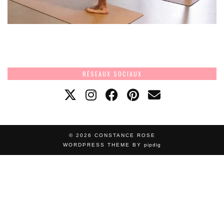
RÉSEAUX SOCIAUX
© 2026
CONSTANCE ROSE
WORDPRESS THEME BY
pipdig