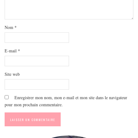
MODE
BEAUTÉ
DIVERSES BOX
Nom
*
DIY
LIFESTYLE
ME CONTACTER
E-mail
*
A PROPOS
PARUTIONS ET PARTENARIATS
Site web
Enregistrer mon nom, mon e-mail et mon site dans le navigateur
pour mon prochain commentaire.