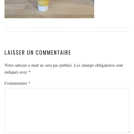
EUROPE
ESPAGNE
FRANCE
GRÈCE
HONGRIE
ITALIE
LAISSER UN COMMENTAIRE
PAYS BAS
Votre adresse e-mail ne sera pas publiée.
Les champs obligatoires sont
RÉPUBLIQUE TCHÈQUE
indiqués avec
*
OCÉANIE
Commentaire
*
AUSTRALIE
ARTICLES PRATIQUES
YOGA
MON PROGRAMME DE YOGA EN LIGNE
AUTRES CATÉGORIES