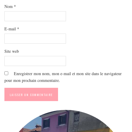
MODE
Nom
*
BEAUTÉ
DIVERSES BOX
E-mail
*
DIY
LIFESTYLE
ME CONTACTER
Site web
A PROPOS
PARUTIONS ET PARTENARIATS
Enregistrer mon nom, mon e-mail et mon site dans le navigateur
pour mon prochain commentaire.