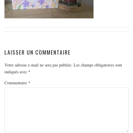
EUROPE
ESPAGNE
FRANCE
GRÈCE
HONGRIE
ITALIE
LAISSER UN COMMENTAIRE
PAYS BAS
Votre adresse e-mail ne sera pas publiée.
Les champs obligatoires sont
RÉPUBLIQUE TCHÈQUE
indiqués avec
*
OCÉANIE
Commentaire
*
AUSTRALIE
ARTICLES PRATIQUES
YOGA
MON PROGRAMME DE YOGA EN LIGNE
AUTRES CATÉGORIES