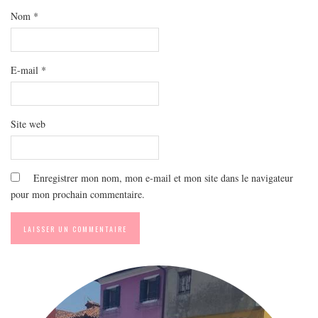
MODE
Nom
*
BEAUTÉ
DIVERSES BOX
E-mail
*
DIY
LIFESTYLE
ME CONTACTER
Site web
A PROPOS
PARUTIONS ET PARTENARIATS
Enregistrer mon nom, mon e-mail et mon site dans le navigateur
pour mon prochain commentaire.