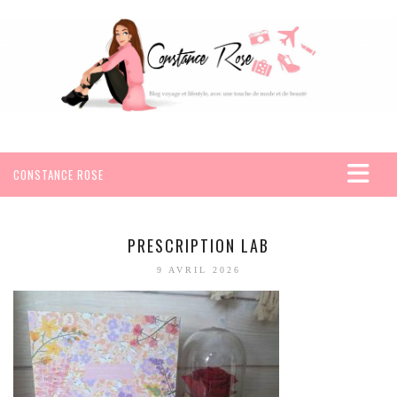
CONSTANCE ROSE
ACCUEIL
VOYAGES
PRESCRIPTION LAB
AFRIQUE
9 AVRIL 2026
EGYPTE
SEYCHELLES
AMÉRIQUE
MEXIQUE