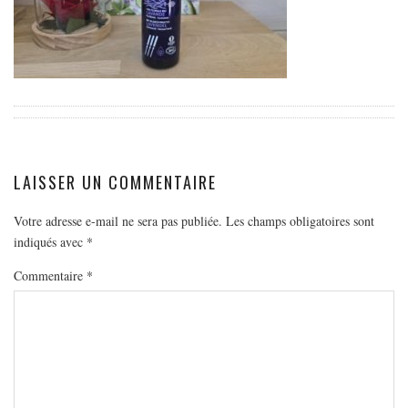
EUROPE
ESPAGNE
FRANCE
GRÈCE
HONGRIE
ITALIE
LAISSER UN COMMENTAIRE
PAYS BAS
RÉPUBLIQUE TCHÈQUE
Votre adresse e-mail ne sera pas publiée.
Les champs obligatoires sont
indiqués avec
*
OCÉANIE
AUSTRALIE
Commentaire
*
ARTICLES PRATIQUES
YOGA
MON PROGRAMME DE YOGA EN LIGNE
AUTRES CATÉGORIES