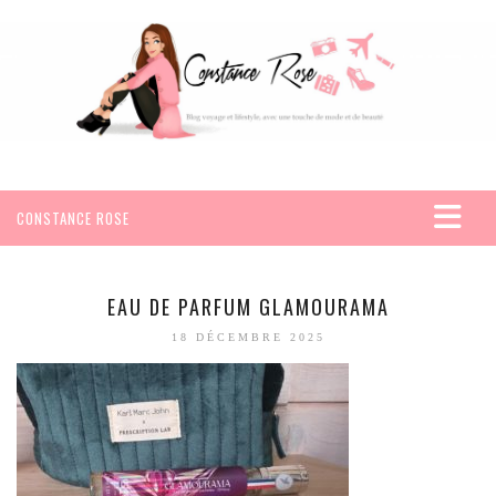
CONSTANCE ROSE
ACCUEIL
VOYAGES
EAU DE PARFUM GLAMOURAMA
AFRIQUE
18 DÉCEMBRE 2025
EGYPTE
SEYCHELLES
AMÉRIQUE
MEXIQUE