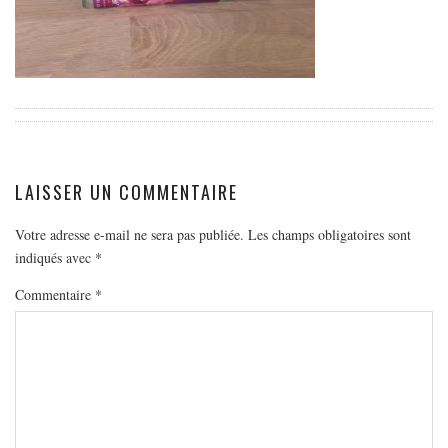
EUROPE
ESPAGNE
FRANCE
GRÈCE
HONGRIE
ITALIE
LAISSER UN COMMENTAIRE
PAYS BAS
Votre adresse e-mail ne sera pas publiée.
RÉPUBLIQUE TCHÈQUE
Les champs obligatoires sont
indiqués avec
*
OCÉANIE
Commentaire
*
AUSTRALIE
ARTICLES PRATIQUES
YOGA
MON PROGRAMME DE YOGA EN LIGNE
AUTRES CATÉGORIES