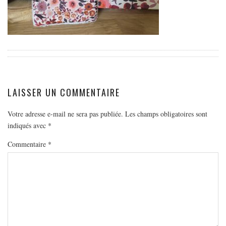
EUROPE
ESPAGNE
FRANCE
GRÈCE
HONGRIE
ITALIE
LAISSER UN COMMENTAIRE
PAYS BAS
Votre adresse e-mail ne sera pas publiée.
Les champs obligatoires sont
RÉPUBLIQUE TCHÈQUE
indiqués avec
*
OCÉANIE
Commentaire
*
AUSTRALIE
ARTICLES PRATIQUES
YOGA
MON PROGRAMME DE YOGA EN LIGNE
AUTRES CATÉGORIES