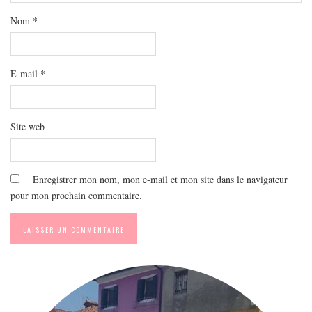
MODE
Nom
*
BEAUTÉ
DIVERSES BOX
DIY
E-mail
*
LIFESTYLE
ME CONTACTER
Site web
A PROPOS
PARUTIONS ET PARTENARIATS
Enregistrer mon nom, mon e-mail et mon site dans le navigateur
pour mon prochain commentaire.