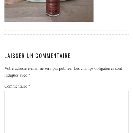
EUROPE
ESPAGNE
FRANCE
GRÈCE
HONGRIE
ITALIE
LAISSER UN COMMENTAIRE
PAYS BAS
Votre adresse e-mail ne sera pas publiée.
Les champs obligatoires sont
RÉPUBLIQUE TCHÈQUE
indiqués avec
*
OCÉANIE
Commentaire
*
AUSTRALIE
ARTICLES PRATIQUES
YOGA
MON PROGRAMME DE YOGA EN LIGNE
AUTRES CATÉGORIES