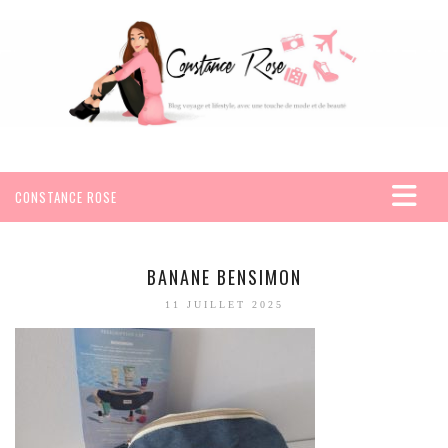
CONSTANCE ROSE
ACCUEIL
VOYAGES
BANANE BENSIMON
AFRIQUE
11 JUILLET 2025
EGYPTE
SEYCHELLES
AMÉRIQUE
MEXIQUE