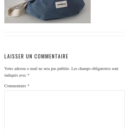
EUROPE
ESPAGNE
FRANCE
GRÈCE
HONGRIE
ITALIE
LAISSER UN COMMENTAIRE
PAYS BAS
RÉPUBLIQUE TCHÈQUE
Votre adresse e-mail ne sera pas publiée.
Les champs obligatoires sont
indiqués avec
*
OCÉANIE
Commentaire
*
AUSTRALIE
ARTICLES PRATIQUES
YOGA
MON PROGRAMME DE YOGA EN LIGNE
AUTRES CATÉGORIES