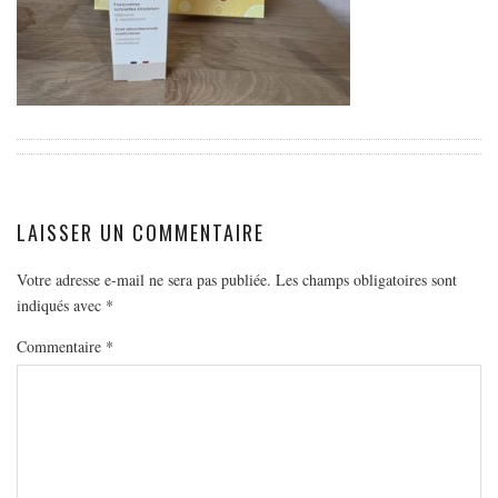
EUROPE
ESPAGNE
FRANCE
GRÈCE
HONGRIE
ITALIE
PAYS BAS
LAISSER UN COMMENTAIRE
RÉPUBLIQUE TCHÈQUE
Votre adresse e-mail ne sera pas publiée.
Les champs obligatoires sont
OCÉANIE
indiqués avec
*
AUSTRALIE
Commentaire
*
ARTICLES PRATIQUES
YOGA
MON PROGRAMME DE YOGA EN LIGNE
AUTRES CATÉGORIES