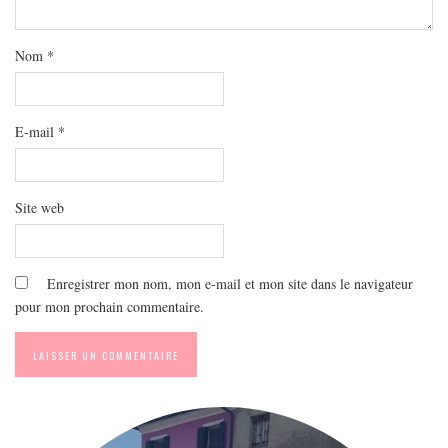
MODE
BEAUTÉ
Nom
*
DIVERSES BOX
DIY
E-mail
*
LIFESTYLE
ME CONTACTER
A PROPOS
Site web
PARUTIONS ET PARTENARIATS
Enregistrer mon nom, mon e-mail et mon site dans le navigateur
pour mon prochain commentaire.