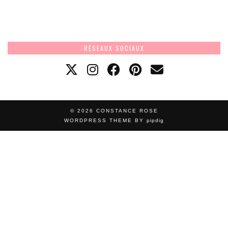
RÉSEAUX SOCIAUX
© 2026
CONSTANCE ROSE
WORDPRESS THEME BY
pipdig