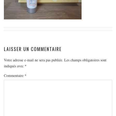
EUROPE
ESPAGNE
FRANCE
GRÈCE
HONGRIE
ITALIE
LAISSER UN COMMENTAIRE
PAYS BAS
Votre adresse e-mail ne sera pas publiée.
Les champs obligatoires sont
RÉPUBLIQUE TCHÈQUE
indiqués avec
*
OCÉANIE
Commentaire
*
AUSTRALIE
ARTICLES PRATIQUES
YOGA
MON PROGRAMME DE YOGA EN LIGNE
AUTRES CATÉGORIES