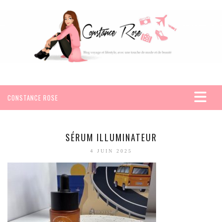
CONSTANCE ROSE
ACCUEIL
VOYAGES
SÉRUM ILLUMINATEUR
AFRIQUE
4 JUIN 2025
EGYPTE
SEYCHELLES
AMÉRIQUE
MEXIQUE