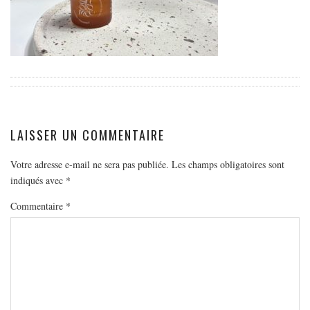
EUROPE
ESPAGNE
FRANCE
GRÈCE
HONGRIE
ITALIE
LAISSER UN COMMENTAIRE
PAYS BAS
RÉPUBLIQUE TCHÈQUE
Votre adresse e-mail ne sera pas publiée.
Les champs obligatoires sont
indiqués avec
*
OCÉANIE
Commentaire
*
AUSTRALIE
ARTICLES PRATIQUES
YOGA
MON PROGRAMME DE YOGA EN LIGNE
AUTRES CATÉGORIES