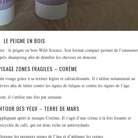
LE PEIGNE EN BOIS
soire : le peigne en bois Wild Science. Son format compact permet de l’emmene
l’après shampoing afin de démêler les cheveux en douceur.
VISAGE ZONES FRAGILES – CORÈME
 visage grâce à sa texture légère et rafraîchissante. Il s’utilise notamment au
res afin de lutter contre les signes de fatigue et contre les signes de l’âge.
nt, il s’utilise une fois par semaine.
NTOUR DES YEUX – TERRE DE MARS
pliquant après le masque Corème. Il s’agit d’une crème à la fois lissante et
 recyclée de café, qui est donc riche en antioxydants.
oigner les premiers signes de l’âge et d’atténuer les cernes.