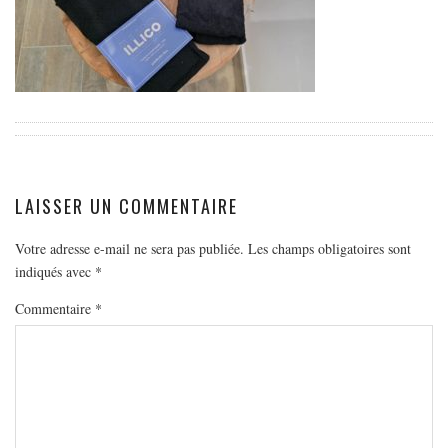
EUROPE
ESPAGNE
FRANCE
GRÈCE
HONGRIE
ITALIE
LAISSER UN COMMENTAIRE
PAYS BAS
RÉPUBLIQUE TCHÈQUE
Votre adresse e-mail ne sera pas publiée.
Les champs obligatoires sont
OCÉANIE
indiqués avec
*
AUSTRALIE
Commentaire
*
ARTICLES PRATIQUES
YOGA
MON PROGRAMME DE YOGA EN LIGNE
AUTRES CATÉGORIES