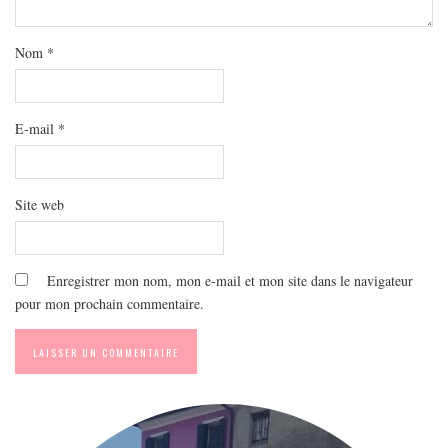
MODE
BEAUTÉ
Nom
*
DIVERSES BOX
DIY
E-mail
*
LIFESTYLE
ME CONTACTER
A PROPOS
Site web
PARUTIONS ET PARTENARIATS
Enregistrer mon nom, mon e-mail et mon site dans le navigateur
pour mon prochain commentaire.