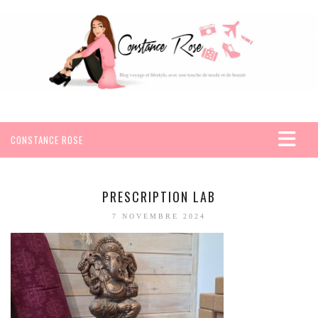
CONSTANCE ROSE
ACCUEIL
VOYAGES
PRESCRIPTION LAB
AFRIQUE
7 NOVEMBRE 2024
EGYPTE
SEYCHELLES
AMÉRIQUE
MEXIQUE