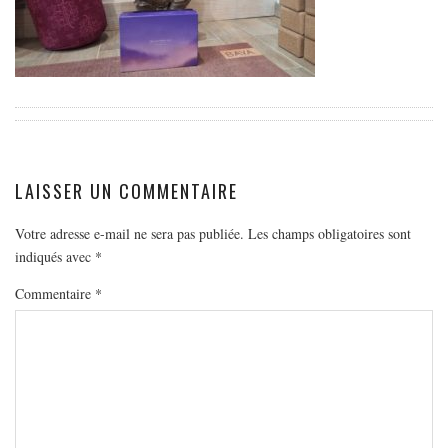
EUROPE
ESPAGNE
FRANCE
GRÈCE
HONGRIE
ITALIE
LAISSER UN COMMENTAIRE
PAYS BAS
Votre adresse e-mail ne sera pas publiée.
Les champs obligatoires sont
RÉPUBLIQUE TCHÈQUE
indiqués avec
*
OCÉANIE
Commentaire
*
AUSTRALIE
ARTICLES PRATIQUES
YOGA
MON PROGRAMME DE YOGA EN LIGNE
AUTRES CATÉGORIES