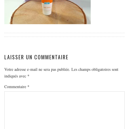
EUROPE
ESPAGNE
FRANCE
GRÈCE
HONGRIE
ITALIE
LAISSER UN COMMENTAIRE
PAYS BAS
RÉPUBLIQUE TCHÈQUE
Votre adresse e-mail ne sera pas publiée.
Les champs obligatoires sont
indiqués avec
*
OCÉANIE
AUSTRALIE
Commentaire
*
ARTICLES PRATIQUES
YOGA
MON PROGRAMME DE YOGA EN LIGNE
AUTRES CATÉGORIES