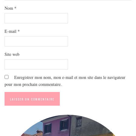
MODE
Nom
*
BEAUTÉ
DIVERSES BOX
DIY
E-mail
*
LIFESTYLE
ME CONTACTER
Site web
A PROPOS
PARUTIONS ET PARTENARIATS
Enregistrer mon nom, mon e-mail et mon site dans le navigateur
pour mon prochain commentaire.