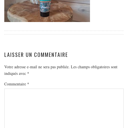
EUROPE
ESPAGNE
FRANCE
GRÈCE
HONGRIE
ITALIE
LAISSER UN COMMENTAIRE
PAYS BAS
Votre adresse e-mail ne sera pas publiée.
Les champs obligatoires sont
RÉPUBLIQUE TCHÈQUE
indiqués avec
*
OCÉANIE
Commentaire
*
AUSTRALIE
ARTICLES PRATIQUES
YOGA
MON PROGRAMME DE YOGA EN LIGNE
AUTRES CATÉGORIES