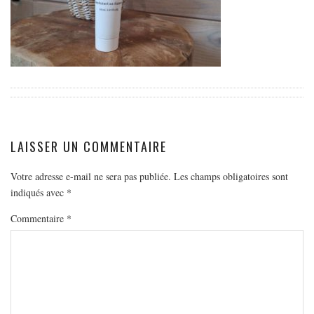
EUROPE
ESPAGNE
FRANCE
GRÈCE
HONGRIE
ITALIE
PAYS BAS
LAISSER UN COMMENTAIRE
RÉPUBLIQUE TCHÈQUE
Votre adresse e-mail ne sera pas publiée.
Les champs obligatoires sont
OCÉANIE
indiqués avec
*
AUSTRALIE
Commentaire
*
ARTICLES PRATIQUES
YOGA
MON PROGRAMME DE YOGA EN LIGNE
AUTRES CATÉGORIES