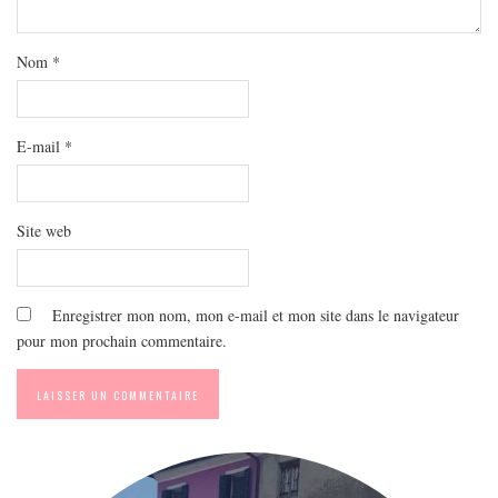
MODE
BEAUTÉ
Nom
*
DIVERSES BOX
DIY
E-mail
*
LIFESTYLE
ME CONTACTER
A PROPOS
Site web
PARUTIONS ET PARTENARIATS
Enregistrer mon nom, mon e-mail et mon site dans le navigateur
pour mon prochain commentaire.