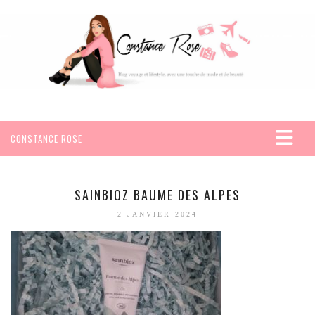
CONSTANCE ROSE
ACCUEIL
VOYAGES
SAINBIOZ BAUME DES ALPES
AFRIQUE
2 JANVIER 2024
EGYPTE
SEYCHELLES
AMÉRIQUE
MEXIQUE