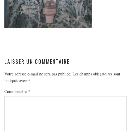
EUROPE
ESPAGNE
FRANCE
GRÈCE
HONGRIE
ITALIE
PAYS BAS
LAISSER UN COMMENTAIRE
RÉPUBLIQUE TCHÈQUE
Votre adresse e-mail ne sera pas publiée.
Les champs obligatoires sont
OCÉANIE
indiqués avec
*
AUSTRALIE
Commentaire
*
ARTICLES PRATIQUES
YOGA
MON PROGRAMME DE YOGA EN LIGNE
AUTRES CATÉGORIES