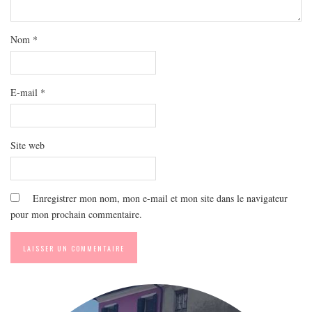
MODE
BEAUTÉ
Nom
*
DIVERSES BOX
DIY
E-mail
LIFESTYLE
*
ME CONTACTER
A PROPOS
Site web
PARUTIONS ET PARTENARIATS
Enregistrer mon nom, mon e-mail et mon site dans le navigateur
pour mon prochain commentaire.