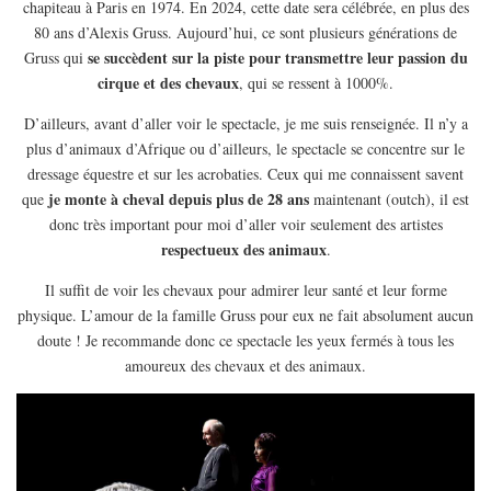
MODE
chapiteau à Paris en 1974. En 2024, cette date sera célébrée, en plus des
80 ans d’Alexis Gruss. Aujourd’hui, ce sont plusieurs générations de
BEAUTÉ
se succèdent sur la piste pour transmettre leur passion du
Gruss qui
DIVERSES BOX
cirque et des chevaux
, qui se ressent à 1000%.
DIY
D’ailleurs, avant d’aller voir le spectacle, je me suis renseignée. Il n’y a
LIFESTYLE
plus d’animaux d’Afrique ou d’ailleurs, le spectacle se concentre sur le
dressage équestre et sur les acrobaties. Ceux qui me connaissent savent
ME CONTACTER
je monte à cheval depuis plus de 28 ans
que
maintenant (outch), il est
A PROPOS
donc très important pour moi d’aller voir seulement des artistes
respectueux des animaux
PARUTIONS ET PARTENARIATS
.
Il suffit de voir les chevaux pour admirer leur santé et leur forme
physique. L’amour de la famille Gruss pour eux ne fait absolument aucun
doute ! Je recommande donc ce spectacle les yeux fermés à tous les
amoureux des chevaux et des animaux.