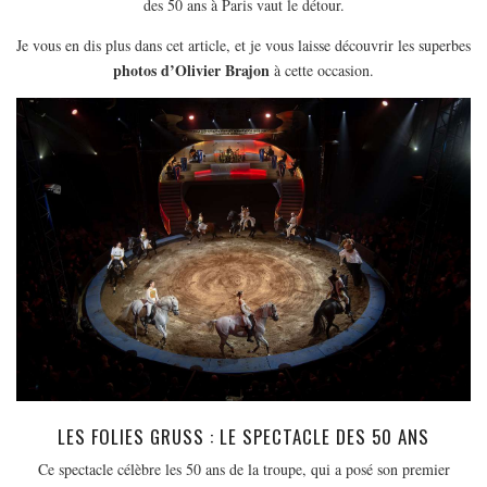
des 50 ans à Paris vaut le détour.
EUROPE
Je vous en dis plus dans cet article, et je vous laisse découvrir les superbes
ESPAGNE
photos d’Olivier Brajon
à cette occasion.
FRANCE
GRÈCE
HONGRIE
ITALIE
PAYS BAS
RÉPUBLIQUE TCHÈQUE
OCÉANIE
AUSTRALIE
ARTICLES PRATIQUES
YOGA
MON PROGRAMME DE YOGA EN LIGNE
LES FOLIES GRUSS : LE SPECTACLE DES 50 ANS
AUTRES CATÉGORIES
Ce spectacle célèbre les 50 ans de la troupe, qui a posé son premier