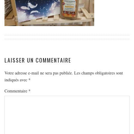
EUROPE
ESPAGNE
FRANCE
GRÈCE
HONGRIE
ITALIE
LAISSER UN COMMENTAIRE
PAYS BAS
RÉPUBLIQUE TCHÈQUE
Votre adresse e-mail ne sera pas publiée.
Les champs obligatoires sont
indiqués avec
OCÉANIE
*
AUSTRALIE
Commentaire
*
ARTICLES PRATIQUES
YOGA
MON PROGRAMME DE YOGA EN LIGNE
AUTRES CATÉGORIES