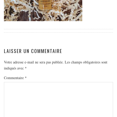
EUROPE
ESPAGNE
FRANCE
GRÈCE
HONGRIE
ITALIE
LAISSER UN COMMENTAIRE
PAYS BAS
RÉPUBLIQUE TCHÈQUE
Votre adresse e-mail ne sera pas publiée.
Les champs obligatoires sont
indiqués avec
*
OCÉANIE
Commentaire
*
AUSTRALIE
ARTICLES PRATIQUES
YOGA
MON PROGRAMME DE YOGA EN LIGNE
AUTRES CATÉGORIES